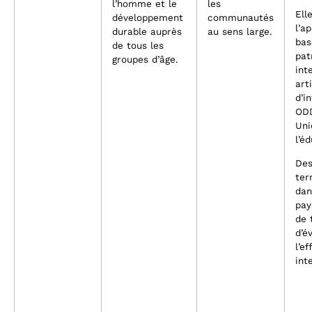
l’homme et le
les
Ell
développement
communautés
l’a
durable auprès
au sens large.
bas
de tous les
pat
groupes d’âge.
int
art
d’i
ODD
Uni
l’é
Des
ter
dan
pay
de 
d’é
l’e
int