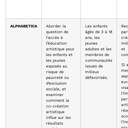
ALPHABETICA
Aborder la
Les enfants
Rec
question de
âgés de 3 à 18
par
l’accès à
ans, les
cré
l’éducation
jeunes
mil
artistique pour
adultes et les
et
les enfants et
membres de
com
les jeunes
communautés
12 
exposés au
issues de
men
risque de
milieux
sep
pauvreté ou
défavorisés.
eur
d’exclusion
vis
sociale, et
l’i
examiner
par
comment la
art
co-création
rés
artistique
sco
influe sur les
l’in
résultats
soc