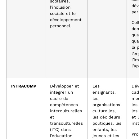
scolaires,
dév
l’inclusion
per
sociale et le
développement
Col
personnel.
don
qua
qua
la 
l’e
l’i
l’a
INTRACOMP
Développer et
Les
Dév
intégrer un
ensignants,
cad
cadre de
les,
mes
compétences
organisations
les
interculturelles
culturelles,
les
et
les décideurs
et 
transculturelles
politiques, les
ins
(ITC) dans
enfants, les
Pro
l’éducation
jeunes et les