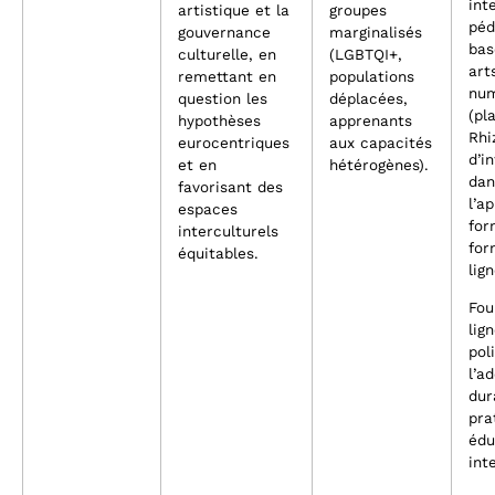
int
artistique et la
groupes
péd
gouvernance
marginalisés
bas
culturelle, en
(LGBTQI+,
art
remettant en
populations
num
question les
déplacées,
(pl
hypothèses
apprenants
Rhi
eurocentriques
aux capacités
d’i
et en
hétérogènes).
dan
favorisant des
l’a
espaces
for
interculturels
for
équitables.
lign
Fou
lig
pol
l’a
dur
pra
édu
int