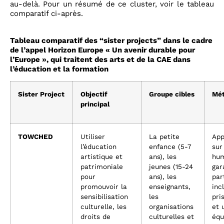
au-delà. Pour un résumé de ce cluster, voir le tableau
comparatif ci-après.
Tableau comparatif des “sister projects” dans le cadre
de l’appel Horizon Europe « Un avenir durable pour
l’Europe », qui traitent des arts et de la CAE dans
l’éducation et la formation
Sister Project
Objectif
Groupe cibles
Mét
principal
TOWCHED
Utiliser
La petite
App
l’éducation
enfance (5-7
sur
artistique et
ans), les
hum
patrimoniale
jeunes (15-24
gar
pour
ans), les
par
promouvoir la
enseignants,
inc
sensibilisation
les
pri
culturelle, les
organisations
et 
droits de
culturelles et
équ