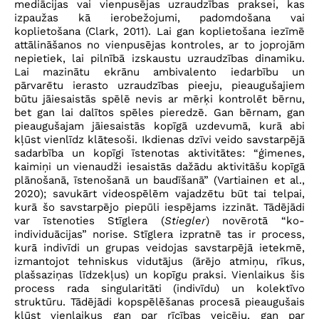
mediācijas vai vienpusējas uzraudzības praksei, kas
izpaužas kā ierobežojumi, padomdošana vai
koplietošana (Clark, 2011). Lai gan koplietošana iezīmē
attālināšanos no vienpusējas kontroles, ar to joprojām
nepietiek, lai pilnībā izskaustu uzraudzības dinamiku.
Lai mazinātu ekrānu ambivalento iedarbību un
pārvarētu ierasto uzraudzības pieeju, pieaugušajiem
būtu jāiesaistās spēlē nevis ar mērķi kontrolēt bērnu,
bet gan lai dalītos spēles pieredzē. Gan bērnam, gan
pieaugušajam jāiesaistās kopīgā uzdevumā, kurā abi
kļūst vienlīdz klātesoši. Ikdienas dzīvi veido savstarpējā
sadarbība un kopīgi īstenotas aktivitātes: “ģimenes,
kaimiņi un vienaudži iesaistās dažādu aktivitāšu kopīgā
plānošanā, īstenošanā un baudīšanā” (Vartiainen et al.,
2020); savukārt videospēlēm vajadzētu būt tai telpai,
kurā šo savstarpējo piepūli iespējams izzināt. Tādējādi
var īstenoties Stīglera (
Stiegler
) novērotā “ko-
individuācijas” norise. Stīglera izpratnē tas ir process,
kurā indivīdi un grupas veidojas savstarpējā ietekmē,
izmantojot tehniskus vidutājus (ārējo atmiņu, rīkus,
plašsaziņas līdzekļus) un kopīgu praksi. Vienlaikus šis
process rada singularitāti (indivīdu) un kolektīvo
struktūru. Tādējādi kopspēlēšanas procesā pieaugušais
kļūst vienlaikus gan par rīcības veicēju, gan par