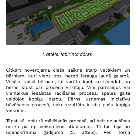
1. attēls: labirinta dārzs
Citkārt novērojama cieša saikne starp vecākiem un
bērniem, kuri viens otru nereti ierauga jaunā gaismā.
Vecāks vaicā bērnam, kā varētu kaut ko izveidot, un
bērns kļūst par procesa virzītāju. Viņi pārmaiņus vai
vienlaikus iesaistās radīšanas procesā, spēles gaitā
veidojot kopīgu darbu. Bērns uzņemas iniciatīvu
būvēšanas procesā, taču rezultāts ir abu pušu kopīgs
veikums.
Tāpat kā jebkurā mācīšanās procesā, arī šeit nejaušības
nereti pārtop veiksmīgos atklājumos. Tā tas bija arī
ūdenskrituma gadījumā (2. attēls). Pēc torņa