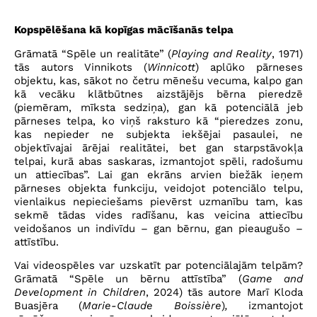
Kopspēlēšana kā kopīgas mācīšanās telpa
Grāmatā “Spēle un realitāte” (
Playing and Reality
, 1971)
tās autors Vinnikots (
Winnicott
) aplūko pārneses
objektu, kas, sākot no četru mēnešu vecuma, kalpo gan
kā vecāku klātbūtnes aizstājējs bērna pieredzē
(piemēram, mīksta sedziņa), gan kā potenciālā jeb
pārneses telpa, ko viņš raksturo kā “pieredzes zonu,
kas nepieder ne subjekta iekšējai pasaulei, ne
objektīvajai ārējai realitātei, bet gan starpstāvokļa
telpai, kurā abas saskaras, izmantojot spēli, radošumu
un attiecības”. Lai gan ekrāns arvien biežāk ieņem
pārneses objekta funkciju, veidojot potenciālo telpu,
vienlaikus nepieciešams pievērst uzmanību tam, kas
sekmē tādas vides radīšanu, kas veicina attiecību
veidošanos un indivīdu – gan bērnu, gan pieaugušo –
attīstību.
Vai videospēles var uzskatīt par potenciālajām telpām?
Grāmatā “Spēle un bērnu attīstība” (
Game and
Development in Children
, 2024) tās autore Marī Kloda
Buasjēra (
Marie-Claude Boissière
)
,
izmantojot