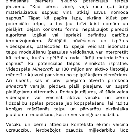
zīmēšanas piemēru, skaidro potenciālās telpas
jēdzienu. “Kad bērns zīmē, viņš rada (…) ārēji
materializētus sapņus; viņš atklāj savus nomoda
sapņus.” Tāpat kā papīra lapa, ekrāns kļūst par
potenciālu telpu, ja tas ļauj brīvi klīst domām un
piešķirt idejām konkrētu formu, nepakļaujot pieredzi
algoritma loģikai vai iepriekš definētu darbību
ierobežojumiem. Šādējādi būvēšanas un izpētes
videospēles, pateicoties to spējai veicināt iedomātu
telpu modelēšanu (pasaules veidošanu), var interpretēt
kā telpas, kurās spēlētājs rada “ārēji materializētus
sapņus”, kā potenciālās telpas Vinnikota izpratnē.
Videospēle
Minecraft
ar 180 miljoniem aktīvo lietotāju
mēnesī ir kļuvusi par vienu no spilgtākajiem piemēriem.
Arī
Luanti
, kas ir brīvi pieejama atvērtā pirmkoda
Minecraft
versija, piedāvā plaši pieejamu un augsti
pielāgojamu alternatīvu. Rodas jautājums, kā šāda veida
videospēle var veicināt aktīvu vecāku un bērnu
līdzdalību spēles procesā jeb kopspēlēšanu, lai radītu
kopīgas mācīšanās telpu un pārvarētu ekrānlaika
jautājuma reducēšanu, kas ietver vienīgi uzraudzību.
Vecāku un bērnu attiecību kontekstā ekrāni veicina
uzraudzību, ierobežojot paaudžu mijiedarbību līdz