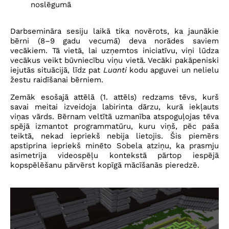
noslēgumā
Darbsemināra sesiju laikā tika novērots, ka jaunākie
bērni (8–9 gadu vecumā) deva norādes saviem
vecākiem. Tā vietā, lai uzņemtos iniciatīvu, viņi lūdza
vecākus veikt būvniecību viņu vietā. Vecāki pakāpeniski
iejutās situācijā, līdz pat
Luanti
kodu apguvei un nelielu
žestu raidīšanai bērniem.
Zemāk esošajā attēlā (1. attēls) redzams tēvs, kurš
savai meitai izveidoja labirinta dārzu, kurā iekļauts
viņas vārds. Bērnam veltītā uzmanība atspoguļojas tēva
spējā izmantot programmatūru, kuru viņš, pēc paša
teiktā, nekad iepriekš nebija lietojis. Šis piemērs
apstiprina iepriekš minēto Sobela atziņu, ka prasmju
asimetrija videospēļu kontekstā pārtop iespējā
kopspēlēšanu pārvērst kopīgā mācīšanās pieredzē.