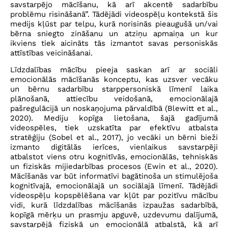
savstarpējo mācīšanu, kā arī akcentē sadarbību
problēmu risināšanā”. Tādējādi videospēļu kontekstā šis
medijs kļūst par telpu, kurā norisinās pieaugušā un/vai
bērna sniegto zināšanu un atziņu apmaiņa un kur
ikviens tiek aicināts tās izmantot savas personiskās
attīstības veicināšanai.
Līdzdalības mācību pieeja saskan arī ar sociāli
emocionālās mācīšanās konceptu, kas uzsver vecāku
un bērnu sadarbību starppersoniskā līmenī laika
plānošanā, attiecību veidošanā, emocionālajā
pašregulācijā un noskaņojuma pārvaldībā (Blewitt et al.,
2020). Mediju kopīga lietošana, šajā gadījumā
videospēles, tiek uzskatīta par efektīvu atbalsta
stratēģiju (Sobel et al., 2017), jo vecāki un bērni bieži
izmanto digitālās ierīces, vienlaikus savstarpēji
atbalstot viens otru kognitīvās, emocionālās, tehniskās
un fiziskās mijiedarbības procesos (Ewin et al., 2020).
Mācīšanās var būt informatīvi bagātinoša un stimulējoša
kognitīvajā, emocionālajā un sociālajā līmenī. Tādējādi
videospēļu kopspēlēšana var kļūt par pozitīvu mācību
vidi, kurā līdzdalības mācīšanās izpaužas sadarbībā,
kopīgā mērķu un prasmju apguvē, uzdevumu dalījumā,
savstarpējā fiziskā un emocionālā atbalstā, kā arī