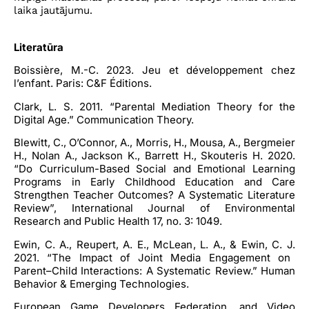
laika jautājumu.
Literatūra
Boissière, M.-C. 2023. Jeu et développement chez
l’enfant. Paris: C&F Éditions.
Clark, L. S. 2011. “Parental Mediation Theory for the
Digital Age.” Communication Theory.
Blewitt, C., O’Connor, A., Morris, H., Mousa, A., Bergmeier
H., Nolan A., Jackson K., Barrett H., Skouteris H. 2020.
“Do Curriculum-Based Social and Emotional Learning
Programs in Early Childhood Education and Care
Strengthen Teacher Outcomes? A Systematic Literature
Review”, International Journal of Environmental
Research and Public Health 17, no. 3: 1049.
Ewin, C. A., Reupert, A. E., McLean, L. A., & Ewin, C. J.
2021. “The Impact of Joint Media Engagement on
Parent–Child Interactions: A Systematic Review.” Human
Behavior & Emerging Technologies.
European Game Developers Federation, and Video