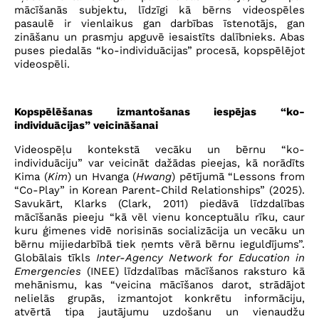
mācīšanās subjektu, līdzīgi kā bērns videospēles
pasaulē ir vienlaikus gan darbības īstenotājs, gan
zināšanu un prasmju apguvē iesaistīts dalībnieks. Abas
puses piedalās “ko-individuācijas” procesā, kopspēlējot
videospēli.
Kopspēlēšanas izmantošanas iespējas “ko-
individuācijas” veicināšanai
Videospēļu kontekstā vecāku un bērnu “ko-
individuāciju” var veicināt dažādas pieejas, kā norādīts
Kima (
Kim
) un Hvanga (
Hwang
) pētījumā “Lessons from
“Co-Play” in Korean Parent-Child Relationships” (2025).
Savukārt, Klarks (Clark, 2011) piedāvā līdzdalības
mācīšanās pieeju “kā vēl vienu konceptuālu rīku, caur
kuru ģimenes vidē norisinās socializācija un vecāku un
bērnu mijiedarbībā tiek ņemts vērā bērnu ieguldījums”.
Globālais tīkls
Inter-Agency Network for Education in
Emergencies
(INEE) līdzdalības mācīšanos raksturo kā
mehānismu, kas “veicina mācīšanos darot, strādājot
nelielās grupās, izmantojot konkrētu informāciju,
atvērtā tipa jautājumu uzdošanu un vienaudžu