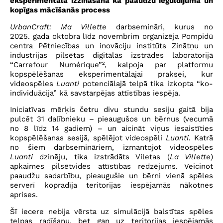
eksperimentāla izzināšana kā paaudžu ieguldījuma un
kopīgas mācīšanās process
UrbanCraft: Ma Villette
darbsemināri, kurus no
2025. gada oktobra līdz novembrim organizēja Pompidū
centra Pētniecības un inovāciju institūts Zinātņu un
industrijas pilsētas digitālās izstrādes laboratorijā
“Carrefour Numérique”², kalpoja par platformu
kopspēlēšanas eksperimentālajai praksei, kur
videospēles
Luanti
potenciālajā telpā tika izkopta “ko-
individuācija” kā savstarpējas attīstības iespēja.
Iniciatīvas mērķis četru divu stundu sesiju gaitā bija
pulcēt 31 dalībnieku – pieaugušos un bērnus (vecumā
no 8 līdz 14 gadiem) – un aicināt viņus iesaistīties
kopspēlēšanas sesijā, spēlējot videospēli
Luanti
. Katrā
no šiem darbsemināriem, izmantojot videospēles
Luanti
dzinēju, tika izstrādāts Viletas (
La Villette
)
apkaimes pilsētvides attīstības redzējums. Veicinot
paaudžu sadarbību, pieaugušie un bērni vienā spēles
serverī kopradīja teritorijas iespējamās nākotnes
aprises.
Šī iecere nebija vērsta uz simulācijā balstītas spēles
telpas radīšanu, bet gan uz teritorijas iespējamās