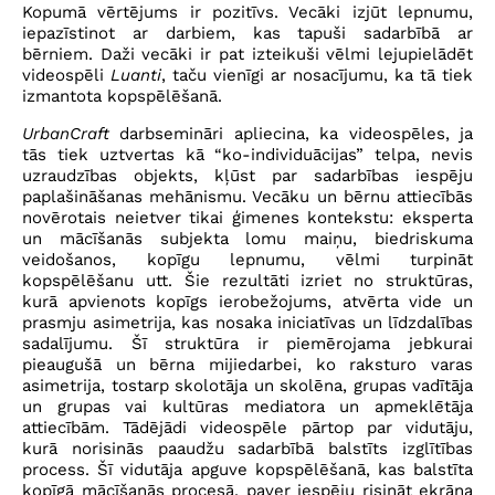
Kopumā vērtējums ir pozitīvs. Vecāki izjūt lepnumu,
iepazīstinot ar darbiem, kas tapuši sadarbībā ar
bērniem. Daži vecāki ir pat izteikuši vēlmi lejupielādēt
videospēli
Luanti
, taču vienīgi ar nosacījumu, ka tā tiek
izmantota kopspēlēšanā.
UrbanCraft
darbsemināri apliecina, ka videospēles, ja
tās tiek uztvertas kā “ko-individuācijas” telpa, nevis
uzraudzības objekts, kļūst par sadarbības iespēju
paplašināšanas mehānismu. Vecāku un bērnu attiecībās
novērotais neietver tikai ģimenes kontekstu: eksperta
un mācīšanās subjekta lomu maiņu, biedriskuma
veidošanos, kopīgu lepnumu, vēlmi turpināt
kopspēlēšanu utt. Šie rezultāti izriet no struktūras,
kurā apvienots kopīgs ierobežojums, atvērta vide un
prasmju asimetrija, kas nosaka iniciatīvas un līdzdalības
sadalījumu. Šī struktūra ir piemērojama jebkurai
pieaugušā un bērna mijiedarbei, ko raksturo varas
asimetrija, tostarp skolotāja un skolēna, grupas vadītāja
un grupas vai kultūras mediatora un apmeklētāja
attiecībām. Tādējādi videospēle pārtop par vidutāju,
kurā norisinās paaudžu sadarbībā balstīts izglītības
process. Šī vidutāja apguve kopspēlēšanā, kas balstīta
kopīgā mācīšanās procesā, paver iespēju risināt ekrāna