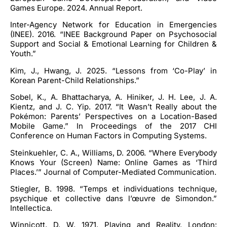
Games Europe. 2024. Annual Report.
Inter-Agency Network for Education in Emergencies
(INEE). 2016. “INEE Background Paper
on Psychosocial
Support and Social & Emotional Learning for Children &
Youth.”
Kim, J., Hwang, J. 2025. “Lessons from ‘Co-Play’ in
Korean Parent-Child Relationships.”
Sobel, K., A. Bhattacharya, A. Hiniker, J. H. Lee, J. A.
Kientz, and J. C. Yip. 2017. “It Wasn’t Really about the
Pokémon: Parents’ Perspectives on a Location-Based
Mobile Game.” In Proceedings of the 2017 CHI
Conference on Human Factors in Computing Systems.
Steinkuehler, C. A., Williams, D. 2006. “Where Everybody
Knows Your (Screen) Name: Online Games as ‘Third
Places.’” Journal of Computer-Mediated Communication.
Stiegler, B. 1998. “Temps et individuations technique,
psychique et collective dans l’œuvre de Simondon.”
Intellectica.
Winnicott, D. W. 1971. Playing and Reality. London: