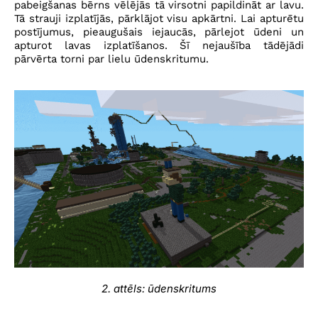
pabeigšanas bērns vēlējās tā virsotni papildināt ar lavu.
Tā strauji izplatījās, pārklājot visu apkārtni. Lai apturētu
postījumus, pieaugušais iejaucās, pārlejot ūdeni un
apturot lavas izplatīšanos. Šī nejaušība tādējādi
pārvērta torni par lielu ūdenskritumu.
2. attēls: ūdenskritums