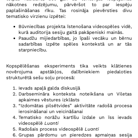
nākotnes redzējumu, pārvēršot to par iespēju
paplašināšanas rīku. Tas rosināja pievērsties divu
tematisko virzienu izpētei:
Būvniecības projekta īstenošana videospēles vidē,
kurā auditorija sesiju gaitā pakāpeniski mainās.
Paaudžu mijiedarbības, jo īpaši vecāku un bērnu
sadarbības izpēte spēles kontekstā un ar tās
starpniecību.
Kopspēlēšanas eksperiments tika veikts klātienes
novērojuma apstākļos, dalībniekiem piedaloties
strukturētā sešu soļu procesā:
Ievads apaļā galda diskusijā
Darbsemināra konteksta noteikšana un Viletas
apkaimes vēstures izklāsts
“Izdomātas pilsētvides” aktivitāte radošā procesa
ierosināšanai un veicināšanai
Tematisko norāžu kartīšu izdale un īss ievads
videospēlē
Luanti
Radošais process videospēlē
Luanti
Grupas pārdomu un pieredzes apmaiņas sesija