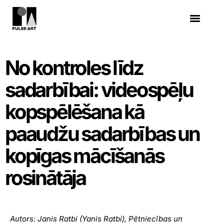
No kontroles līdz
sadarbībai: videospēļu
kopspēlēšana kā
paaudžu sadarbības un
kopīgas mācīšanās
rosinātāja
Autors: Janis Ratbi (
Yanis Ratbi
), Pētniecības un