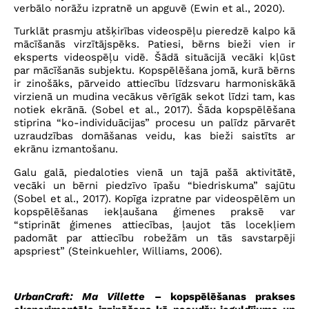
verbālo norāžu izpratnē un apguvē (Ewin et al., 2020).
Turklāt prasmju atšķirības videospēļu pieredzē kalpo kā
mācīšanās virzītājspēks. Patiesi, bērns bieži vien ir
eksperts videospēļu vidē. Šādā situācijā vecāki kļūst
par mācīšanās subjektu. Kopspēlēšana jomā, kurā bērns
ir zinošāks, pārveido attiecību līdzsvaru harmoniskākā
virzienā un mudina vecākus vērīgāk sekot līdzi tam, kas
notiek ekrānā. (Sobel et al., 2017). Šāda kopspēlēšana
stiprina “ko-individuācijas” procesu un palīdz pārvarēt
uzraudzības domāšanas veidu, kas bieži saistīts ar
ekrānu izmantošanu.
Galu galā, piedaloties vienā un tajā pašā aktivitātē,
vecāki un bērni piedzīvo īpašu “biedriskuma” sajūtu
(Sobel et al., 2017). Kopīga izpratne par videospēlēm un
kopspēlēšanas iekļaušana ģimenes praksē var
“stiprināt ģimenes attiecības, ļaujot tās locekļiem
padomāt par attiecību robežām un tās savstarpēji
apspriest” (Steinkuehler, Williams, 2006).
UrbanCraft: Ma Villette
– kopspēlēšanas prakses