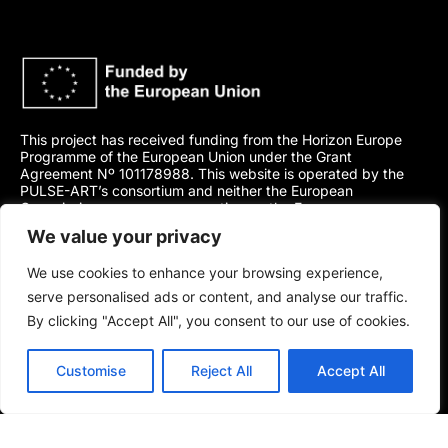
This project has received funding from the Horizon Europe
Programme of the European Union under the Grant
Agreement Nº 101178988. This website is operated by the
PULSE-ART’s consortium and neither the European
Commission nor any person acting on the European
Commission’s behalf is to be held responsible for its content.
We value your privacy
The views and opinions presented here are solely those of the
author(s) and do not necessarily represent those of the
We use cookies to enhance your browsing experience,
European Union or its Agency.
serve personalised ads or content, and analyse our traffic.
2024-2027 PULSE-ART project. This work is
By clicking "Accept All", you consent to our use of cookies.
licensed under a Creative Commons Attribution
4.0 International Licence
(CC BY 4.0)
Customise
Reject All
Accept All
Legal notice
Privacy Policy
Cookies