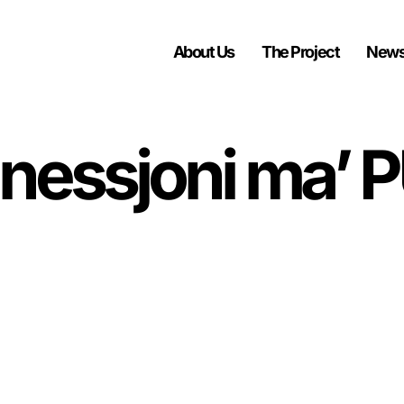
About Us
The Project
News
onnessjoni ma’