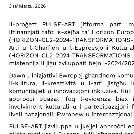
3 ta’ Marzu, 2026
Il-proġett PULSE-ART jifforma parti mi
iffinanzjati taħt is-sejħa ta’ Horizon Eur
(HORIZON-CL2-2024-TRANSFORMATIONS-01),
Arti u l-Għarfien u l-Espressjoni Kultura
(HORIZON-CL2-2024-TRANSFORMATIONS-
mistennija li jiġu żviluppati bejn l-2024/2
Dawn l-inizjattivi Ewropej għandhom komuni
il-kultura, il-kreattività u l-arti jistgħu
komunitajiet u innovazzjoni inklużiva. Kul
approċċi bbażati fuq l-evidenza biex isa
involviment kulturali u l-parteċipazzjoni f
livell nazzjonali, Ewropew u internazzjonali
PULSE-ART
jiżviluppa u jkejjel approċċi e