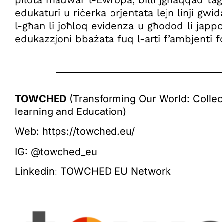
pilota madwar l-Ewropa, billi jgħaqqad tagħ
edukaturi u riċerka orjentata lejn linji gwi
l-għan li joħloq evidenza u għodod li jappo
edukazzjoni bbażata fuq l-arti f’ambjenti f
_____________________________________
TOWCHED
(Transforming Our World: Collect
learning and Education)
Web:
https://towched.eu/
IG:
@towched_eu
Linkedin:
TOWCHED EU Network