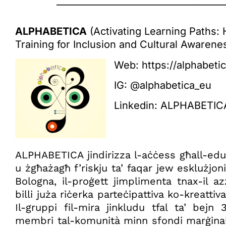
_____________________________________
ALPHABETICA
(Activating Learning Paths: 
Training for Inclusion and Cultural Awarene
Web:
https://alphabeti
IG:
@alphabetica_eu
Linkedin:
ALPHABETIC
ALPHABETICA jindirizza l-aċċess għall-eduk
u żgħażagħ f’riskju ta’ faqar jew esklużjoni
Bologna, il-proġett jimplimenta tnax-il azz
billi juża riċerka parteċipattiva ko-kreattiv
Il-gruppi fil-mira jinkludu tfal ta’ bejn
membri tal-komunità minn sfondi marġinaliz