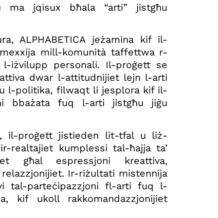
għu ma jqisux bħala “arti” jistgħu
kura, ALPHABETICA jeżamina kif il-
mmexxija mill-komunità taffettwa r-
u l-iżvilupp personali. Il-proġett se
ttiva dwar l-attitudnijiet lejn l-arti
 l-politika, filwaqt li jesplora kif il-
i bbażata fuq l-arti jistgħu jiġu
il-proġett jistieden lit-tfal u liż-
-realtajiet kumplessi tal-ħajja ta’
et għal espressjoni kreattiva,
relazzjonijiet. Ir-riżultati mistennija
i tal-parteċipazzjoni fl-arti fuq l-
ja, kif ukoll rakkomandazzjonijiet