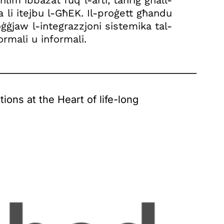
lim ibbażat fuq l-arti, taħriġ għall-
da li itejbu l-GħEK. Il-proġett għandu
ġġjaw l-integrazzjoni sistemika tal-
ormali u informali.
____________________________________________
ions at the Heart of life-long