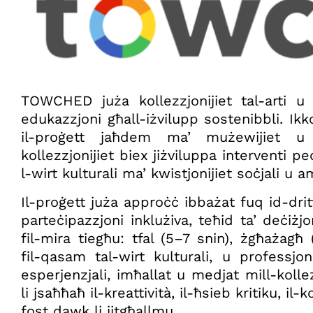
TOWCHED juża kollezzjonijiet tal-arti u t
edukazzjoni għall-iżvilupp sostenibbli. Ikk
il-proġett jaħdem ma’ mużewijiet u o
kollezzjonijiet biex jiżviluppa interventi p
l-wirt kulturali ma’ kwistjonijiet soċjali u 
Il-proġett juża approċċ ibbażat fuq id-dri
parteċipazzjoni inklużiva, teħid ta’ deċiżj
fil-mira tiegħu: tfal (5–7 snin), żgħażagħ 
fil-qasam tal-wirt kulturali, u professjon
esperjenzjali, imħallat u medjat mill-kol
li jsaħħaħ il-kreattività, il-ħsieb kritiku, il
fost dawk li jitgħallmu.