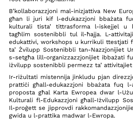
B’kollaborazzjoni mal-inizjattiva New Eur
għan li juri kif l-edukazzjoni bbażata fuq
kulturali tista’ tittrasforma l-iskejjel u
tagħlim sostenibbli tul il-ħajja. L-attivita
edukattivi, workshops u kurrikuli ttestjati 
ta’ Żvilupp Sostenibbli tan-Nazzjonijiet Un
s-setgħa lill-organizzazzjonijiet ibbażati f
iżvilupp sostenibbli permezz ta’ attivitajiet 
Ir-riżultati mistennija jinkludu pjan direz
prattiċi għall-edukazzjoni bbażata fuq l
proposta għal Karta Ewropea dwar l-Użu ta
Kulturali fl-Edukazzjoni għall-Iżvilupp Sos
Il-proġett se jipprovdi rakkomandazzjonijie
gwida u l-prattika madwar l-Ewropa.