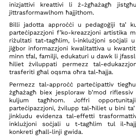
inizjattivi kreattivi li ż-żgħażagħ jist
jittrasformawlhom ħajjithom.
Billi jadotta approċċi u pedagoġiji ta’ 
parteċipazzjoni f’ko-kreazzjoni artistika 
riżultati tat-tagħlim, l-inklużjoni soċjali 
jiġbor informazzjoni kwalitattiva u kwantita
minn tfal, familji, edukaturi u dawk li jfasslu
ħiliet żviluppati permezz tal-edukazzjon
trasferiti għal oqsma oħra tal-ħajja.
Permezz tal-approċċ parteċipattiv tiegħu, 
żgħażagħ biex jesploraw b’mod riflessiv ir
kuljum tagħhom. Joffri opportunitaji
parteċipazzjoni, żvilupp tal-ħiliet u bini ta’ 
jinkludu evidenza tal-effetti trasformattiv
inklużjoni soċjali u t-tagħlim tul il-ħaj
konkreti għall-linji gwida.