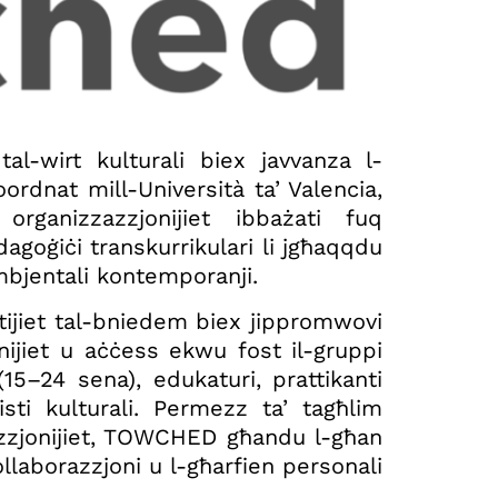
al-wirt kulturali biex javvanza l-
oordnat mill-Università ta’ Valencia,
rganizzazzjonijiet ibbażati fuq
edagoġiċi transkurrikulari li jgħaqqdu
ambjentali kontemporanji.
ttijiet tal-bniedem biex jippromwovi
onijiet u aċċess ekwu fost il-gruppi
(15–24 sena), edukaturi, prattikanti
isti kulturali. Permezz ta’ tagħlim
lezzjonijiet, TOWCHED għandu l-għan
-kollaborazzjoni u l-għarfien personali