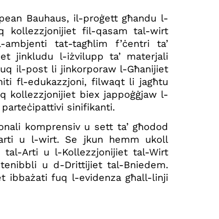
opean Bauhaus, il-proġett għandu l-
 kollezzjonijiet fil-qasam tal-wirt
 l-ambjenti tat-tagħlim f’ċentri ta’
jiet jinkludu l-iżvilupp ta’ materjali
fuq il-post li jinkorporaw l-Għanijiet
iti fl-edukazzjoni, filwaqt li jagħtu
uq kollezzjonijiet biex jappoġġjaw l-
parteċipattivi sinifikanti.
zjonali komprensiv u sett ta’ għodod
-arti u l-wirt. Se jkun hemm ukoll
l-Arti u l-Kollezzjonijiet tal-Wirt
tenibbli u d-Drittijiet tal-Bniedem.
t ibbażati fuq l-evidenza għall-linji