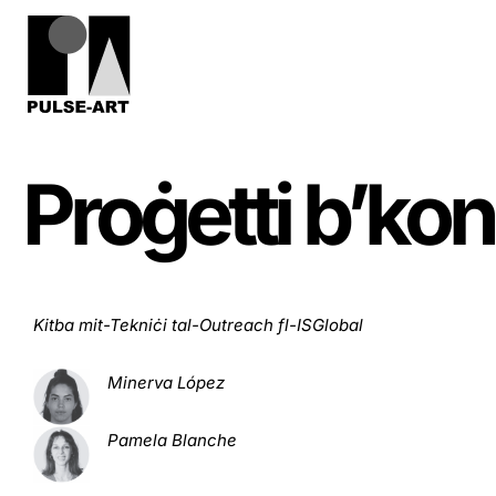
Proġetti b’k
Kitba mit-Tekniċi tal-Outreach fl-ISGlobal
Minerva López
Pamela Blanche