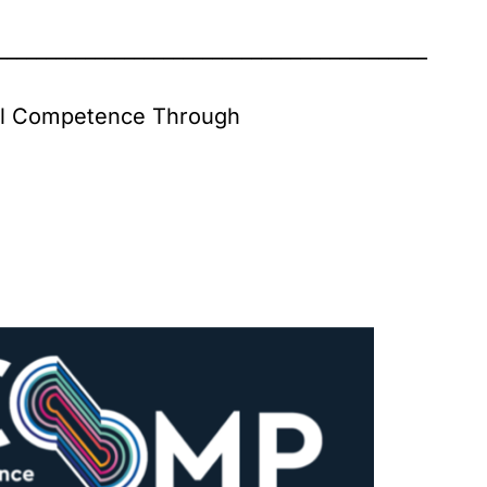
____________________________________________
ral Competence Through