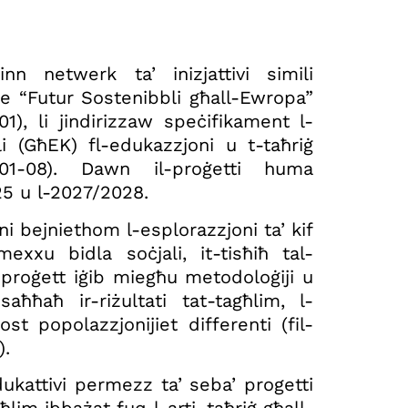
nn netwerk ta’ inizjattivi simili
ope “Futur Sostenibbli għall-Ewropa”
 li jindirizzaw speċifikament l-
li (GħEK) fl-edukazzjoni u t-taħriġ
01-08). Dawn il-proġetti huma
025 u l-2027/2028.
 bejniethom l-esplorazzjoni ta’ kif
 imexxu bidla soċjali, it-tisħiħ tal-
l proġett iġib miegħu metodoloġiji u
ħħaħ ir-riżultati tat-tagħlim, l-
ost popolazzjonijiet differenti (fil-
).
dukattivi permezz ta’ seba’ progetti