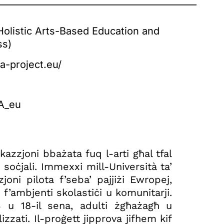
____________________________________________
Holistic Arts-Based Education and
ss)
ca-project.eu/
A_eu
azzjoni bbażata fuq l-arti għal tfal
 soċjali. Immexxi mill-Università ta’
joni pilota f’seba’ pajjiżi Ewropej,
a f’ambjenti skolastiċi u komunitarji.
 3 u 18-il sena, adulti żgħażagħ u
zati. Il-proġett jipprova jifhem kif